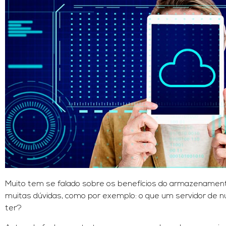
Muito tem se falado sobre os benefícios do armazenamen
muitas dúvidas, como por exemplo: o que um servidor de
ter?