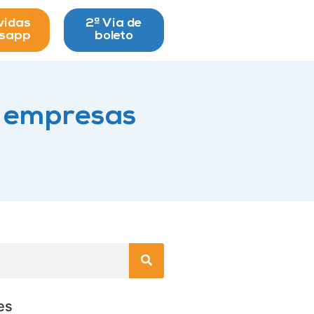
vidas
2ª Via de
tsapp
boleto
s empresas
es