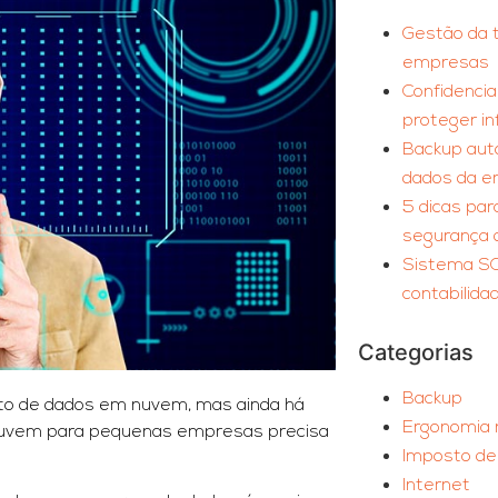
Gestão da t
empresas
Confidencia
proteger i
Backup aut
dados da 
5 dicas pa
segurança 
Sistema SCI
contabilida
Categorias
Backup
to de dados em nuvem, mas ainda há
Ergonomia 
 nuvem para pequenas empresas precisa
Imposto de
Internet