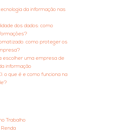
ecnologia da informação nas
lidade dos dados: como
nformações?
omatizado: como proteger os
empresa?
ra escolher uma empresa de
da informação
: o que é e como funciona na
de?
no Trabalho
 Renda