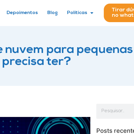
Tirar dú
Depoimentos
Blog
Políticas
no wha
de nuvem para pequena
precisa ter?
Posts recent