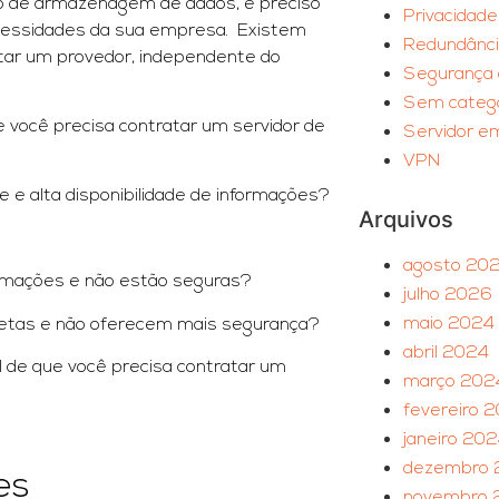
ço de armazenagem de dados, é preciso
Privacidad
ecessidades da sua empresa. Existem
Redundânc
tar um provedor, independente do
Segurança 
Sem catego
você precisa contratar um servidor de
Servidor 
VPN
 e alta disponibilidade de informações?
Arquivos
agosto 20
rmações e não estão seguras?
julho 2026
maio 2024
oletas e não oferecem mais segurança?
abril 2024
 de que você precisa contratar um
março 202
fevereiro 
janeiro 20
dezembro 
es
novembro 