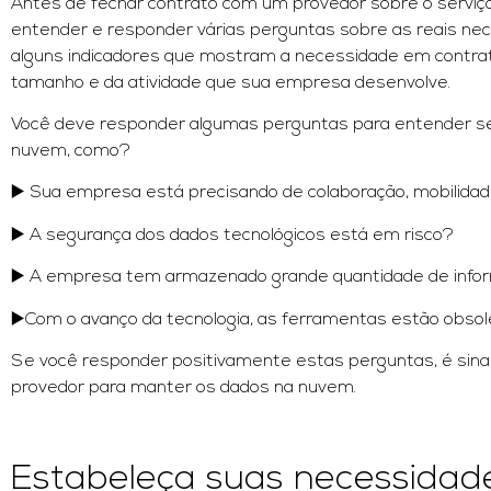
Antes de fechar contrato com um provedor sobre o servi
entender e responder várias perguntas sobre as reais n
alguns indicadores que mostram a necessidade em contra
tamanho e da atividade que sua empresa desenvolve.
Você deve responder algumas perguntas para entender se 
nuvem, como?
▶️ Sua empresa está precisando de colaboração, mobilidade
▶️ A segurança dos dados tecnológicos está em risco?
▶️ A empresa tem armazenado grande quantidade de info
▶️Com o avanço da tecnologia, as ferramentas estão obs
Se você responder positivamente estas perguntas, é sinal
provedor para manter os dados na nuvem.
Estabeleça suas necessidad