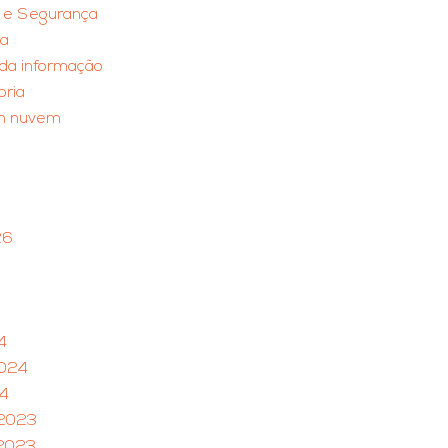
e e Segurança
ia
da informação
ria
em nuvem
26
4
2024
24
2023
2023