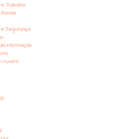
no Trabalho
 Renda
e e Segurança
ia
da informação
ria
em nuvem
26
4