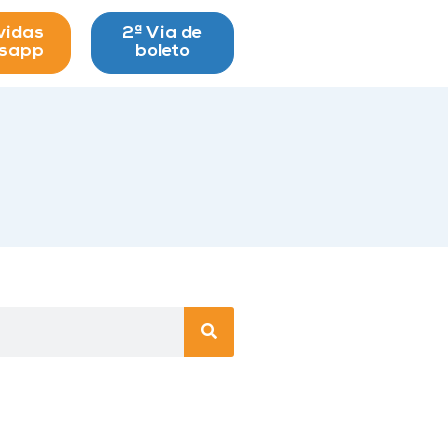
vidas
2ª Via de
tsapp
boleto