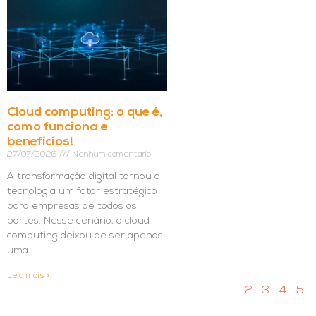
Cloud computing: o que é,
como funciona e
benefícios!
27/07/2026
Nenhum comentário
A transformação digital tornou a
tecnologia um fator estratégico
para empresas de todos os
portes. Nesse cenário, o cloud
computing deixou de ser apenas
uma
Leia mais »
1
2
3
4
5