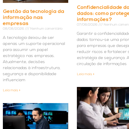
Confidencialidade d
Gestão da tecnologia da
dados: como proteg
informação nas
informações?
empresas
07/08/2026
Nenhum coment
08/08/2026
Nenhum comentário
Garantir a confidencialidad
A tecnologia deixou de ser
dados tornou-se uma prio
apenas um suporte operacional
para empresas que desej
para assumir um papel
reduzir riscos e fortalecer
estratégico nas empresas.
estratégia de segurança. Af
Atualmente, decisões
circulação de informações
relacionadas à infraestrutura,
segurança e disponibilidade
Leia mais »
influenciam
Leia mais »