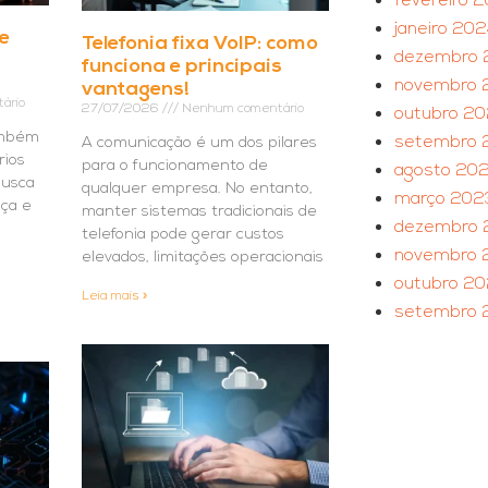
fevereiro 
janeiro 20
 e
Telefonia fixa VoIP: como
dezembro 
funciona e principais
novembro 
vantagens!
ário
27/07/2026
Nenhum comentário
outubro 2
ambém
setembro 
A comunicação é um dos pilares
rios
para o funcionamento de
agosto 20
busca
qualquer empresa. No entanto,
março 202
nça e
manter sistemas tradicionais de
dezembro 
telefonia pode gerar custos
novembro 
elevados, limitações operacionais
outubro 2
Leia mais »
setembro 