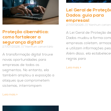
Lei Geral de Proteçã
Dados: guia para
empresas!
27/07/2026
Nenhum coment
Proteção cibernética:
A Lei Geral de Proteção d
como fortalecer a
Dados mudou a forma com
segurança digital?
empresas coletam, arma
27/07/2026
Nenhum comentário
e utilizam informações pes
Além disso, ela estabelece
A transformação digital trouxe
regras para
novas oportunidades para
empresas de todos os
Leia mais »
segmentos. No entanto, ela
também ampliou a exposição a
ataques que comprometem
sistemas, interrompem
Leia mais »