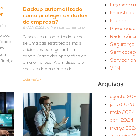
Ergonomia 
os
Backup automatizado:
Imposto de
er
como proteger os dados
Internet
da empresa?
ário
27/07/2026
Nenhum comentário
Privacidad
e dos
Redundânc
O backup automatizado tornou-
ridade
se uma das estratégias mais
Segurança 
am
eficientes para garantir a
Sem catego
 sua
continuidade das operações de
Servidor 
inal, a
uma empresa. Além disso, ele
VPN
reduz a dependência de
Leia mais »
Arquivos
agosto 20
julho 2026
maio 2024
abril 2024
março 202