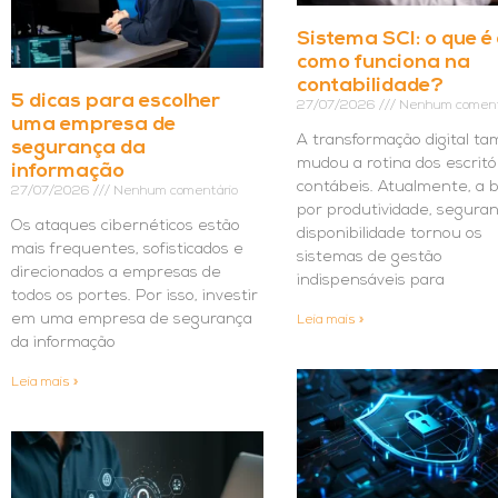
Sistema SCI: o que é
como funciona na
contabilidade?
5 dicas para escolher
27/07/2026
Nenhum coment
uma empresa de
A transformação digital t
segurança da
mudou a rotina dos escritó
informação
contábeis. Atualmente, a 
27/07/2026
Nenhum comentário
por produtividade, segura
Os ataques cibernéticos estão
disponibilidade tornou os
mais frequentes, sofisticados e
sistemas de gestão
direcionados a empresas de
indispensáveis para
todos os portes. Por isso, investir
em uma empresa de segurança
Leia mais »
da informação
Leia mais »