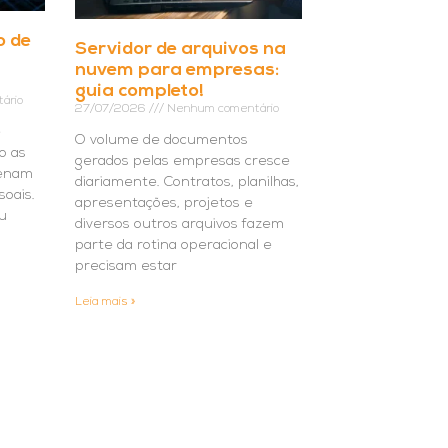
o de
Servidor de arquivos na
nuvem para empresas:
guia completo!
ário
27/07/2026
Nenhum comentário
e
O volume de documentos
o as
gerados pelas empresas cresce
zenam
diariamente. Contratos, planilhas,
soais.
apresentações, projetos e
u
diversos outros arquivos fazem
parte da rotina operacional e
precisam estar
Leia mais »